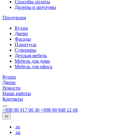
Способы оплаты
Дилеры и шоурумы
Продукция
Кухни
Двери
Фасады
Плинтусы
Сувениры
Детская мебель
Мебель для дома
Мебель для офиса
Кухни
Двери
Новости
Наши работы
Контакты
+998 90 917 00 30
+998 90 948 12 68
ru
ru
uz