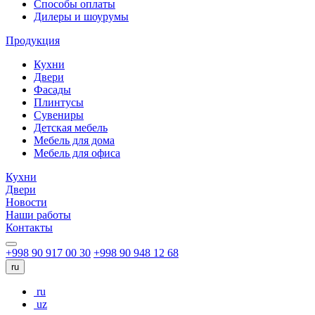
Способы оплаты
Дилеры и шоурумы
Продукция
Кухни
Двери
Фасады
Плинтусы
Сувениры
Детская мебель
Мебель для дома
Мебель для офиса
Кухни
Двери
Новости
Наши работы
Контакты
+998 90 917 00 30
+998 90 948 12 68
ru
ru
uz