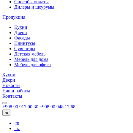
Способы оплаты
Дилеры и шоурумы
Продукция
Кухни
Двери
Фасады
Плинтусы
Сувениры
Детская мебель
Мебель для дома
Мебель для офиса
Кухни
Двери
Новости
Наши работы
Контакты
+998 90 917 00 30
+998 90 948 12 68
ru
ru
uz