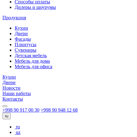
Способы оплаты
Дилеры и шоурумы
Продукция
Кухни
Двери
Фасады
Плинтусы
Сувениры
Детская мебель
Мебель для дома
Мебель для офиса
Кухни
Двери
Новости
Наши работы
Контакты
+998 90 917 00 30
+998 90 948 12 68
ru
ru
uz